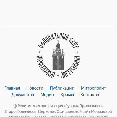
gr
s
a
A
m
p
p
Главная
Новости
Публикации
Митрополит
Документы
Медиа
Храмы
Контакты
© Религиозная организация «Русская Православная
Старообрядческая Церковь». Официальный сайт Московской