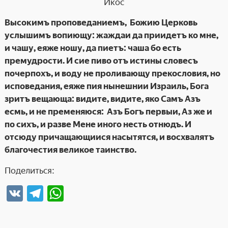
Икос
Высокимъ проповеданиемъ, Божию Церковь
услышимъ вопиющу: жаждаи да приидетъ ко мне,
и чашу, еяже ношу, да пиетъ: чаша бо есть
премудрости. И сие пиво отъ истины словесъ
почерпохъ, и воду не проливающу прекословия, но
исповедания, еяже пия нынешнии Израиль, Бога
зритъ вещающа: видите, видите, яко Самъ Азъ
есмь, и не пременяюся: Азъ Богъ первыи, Аз же и
по сихъ, и разве Мене иного
несть отнюдъ. И
отсюду причащающиися насытятся, и восхвалятъ
благочестия великое таинство.
Поделиться:
V
T
W
K
el
h
e
at