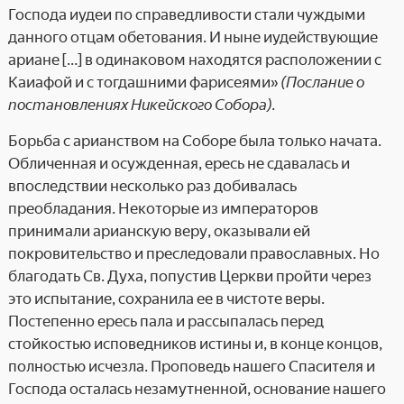
Господа иудеи по справедливости стали чуждыми
данного отцам обетования. И ныне иудействующие
ариане […] в одинаковом находятся расположении с
Каиафой и с тогдашними фарисеями»
(Послание о
постановлениях Никейского Собора)
.
Борьба с арианством на Соборе была только начата.
Обличенная и осужденная, ересь не сдавалась и
впоследствии несколько раз добивалась
преобладания. Некоторые из императоров
принимали арианскую веру, оказывали ей
покровительство и преследовали православных. Но
благодать Св. Духа, попустив Церкви пройти через
это испытание, сохранила ее в чистоте веры.
Постепенно ересь пала и рассыпалась перед
стойкостью исповедников истины и, в конце концов,
полностью исчезла. Проповедь нашего Спасителя и
Господа осталась незамутненной, основание нашего