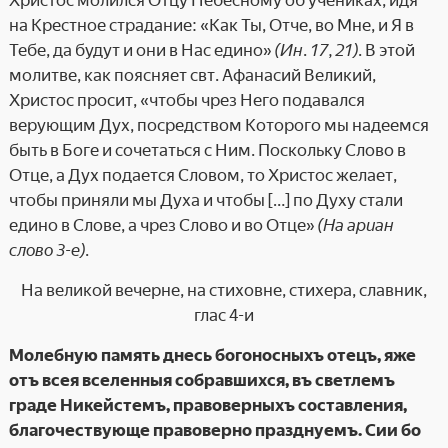
Христос молился Отцу Небесному об учениках, идя
на Крестное страдание: «Как Ты, Отче, во Мне, и Я в
Тебе, да будут и они в Нас едино»
(Ин. 17, 21)
. В этой
молитве, как поясняет свт. Афанасий Великий,
Христос просит, «чтобы чрез Него подавался
верующим Дух, посредством Которого мы надеемся
быть в Боге и сочетаться с Ним. Поскольку Слово в
Отце, а Дух подается Словом, то Христос желает,
чтобы приняли мы Духа и чтобы […] по Духу стали
едино в Слове, а чрез Слово и во Отце»
(На ариан
слово 3-е)
.
На великой вечерне, на стиховне, стихера, славник,
глас 4-и
Молебную память днесь богоносныхъ отецъ, яже
отъ всея вселенныя собравшихся, въ светлемъ
граде Никейстемъ, правоверныхъ составления,
благочествующе правоверно празднуемъ. Сии бо