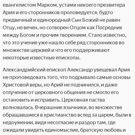
евангелистом Марком, устами некоего презвитера
Ария и его сторонников проповедуется, будто
предвечный и единородный Сын Божий не равен
Отцу, не вечен, но сотворен Отцом как Посредник
между Богом и прочим творением. Стало известно,
что это учение уже нашло себе ряд сторонников во
множестве церквей и что его поддерживают
некоторые известные епископы.
Александрийский епископ Александр увещевал Ария
не проповедовать того, что подрывало самые основы
Христовой веры, но Арий не подчинился, и даже
отлучение от церковного общения не смогло его
остановить и исправить. Церковная паства
волновалась. Вчерашние язычники, во множестве
обращавшиеся в христианство вслед за царем, были в
недоумении, видя несогласие и раздор там, где
ожидали увидеть единомыслие, братскую любовь и