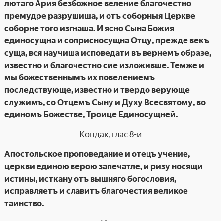
лютаго Ария безбожное веление благочестно
премудре разрушиша, и отъ соборныя Церкве
соборне того изгнаша. И ясно Сына Божия
единосущна и соприсносущна Отцу, прежде векъ
суща, вся научиша исповедати въ вернемъ образе,
известно и благочестно сие изложивше. Темже и
мы божественнымъ их повелениемъ
последствующе, известно и твердо верующе
служимъ, со Отцемъ Сыну и Духу Всесвятому, во
единомъ Божестве, Троице Единосущней.
Кондак, глас 8-и
Апостольское проповедание и отецъ учение,
церкви единою верою запечатле, и ризу носящи
истины, исткану отъ вышняго богословия,
исправляетъ и славитъ благочестия великое
таинство.