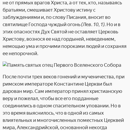
не от прямых врагов Христа, а от тех, кто, называясь
братьями, смешивает Христову истину с
заблуждениями и, по слову Писания, вносит во
святилище Господа чуждый огонь
(Лев. 10, 1)
. Но и в
этих опасностях Дух Святой не оставляет Церковь
Христову, вознося ее над гордыней, неведением,
немощью ума и прочими пороками людей и сохраняя
ее непорочной.
После почти трех веков гонений и мученичества, при
римском императоре Константине Церкви был
дарован мир. Сам император принял христианскую
веру и пожелал, чтобы все его подданные
соединились в одном спасительном уповании. Но в
это время выяснилось, что в одной из самых
влиятельных и многочисленных поместных Церквей
мира, Александрийской, основанной некогда