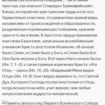
великий святитель и исповедник ,- так и самые
простые, как епископ Спиридон Тримифийский с
Кипра, который нес крестьянские труды и пас коз.
Удивительно поистине, что ревнители правой веры,
независимо от происхождения и образованности,
разделенные огромными расстояниями, хранили
одно и то же учение. В простоте сердца принимали
они слова Евангелия, записанные возлюбленным
учеником Христа апостолом Иоанном: «В начале
было Слово, и Слово было у Бога, и Слово было Бог.
Оно было искони у Бога. Всё через Него начало быть»
(Ин. 1, 1–3)
; а также прямые изречения Христа: «Я и
Отец — одно»
(Ин. 10, 30)
; «Видевший Меня видел
Отца»
(Ин. 14, 9)
. Они твердо верили в то, что Святой
Дух, Которого Господь послал апостолам от Отца,
когда вознесся на небо, учит вернее, чем любые
хитросплетения мудрости человеческой.