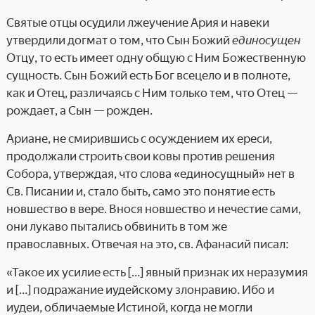
Святые отцы осудили лжеучение Ария и навеки
утвердили догмат о том, что Сын Божий
единосущен
Отцу, то есть имеет одну общую с Ним Божественную
сущность. Сын Божий есть Бог всецело и в полноте,
как и Отец, различаясь с Ним только тем, что Отец —
рождает, а Сын — рожден.
Ариане, не смирившись с осуждением их ереси,
продолжали строить свои ковы против решения
Собора, утверждая, что слова «единосущный» нет в
Св. Писании и, стало быть, само это понятие есть
новшество в вере. Внося новшество и нечестие сами,
они лукаво пытались обвинить в том же
православных. Отвечая на это, св. Афанасий писал:
«Такое их усилие есть […] явный признак их неразумия
и […] подражание иудейскому злонравию. Ибо и
иудеи, обличаемые Истиной, когда не могли