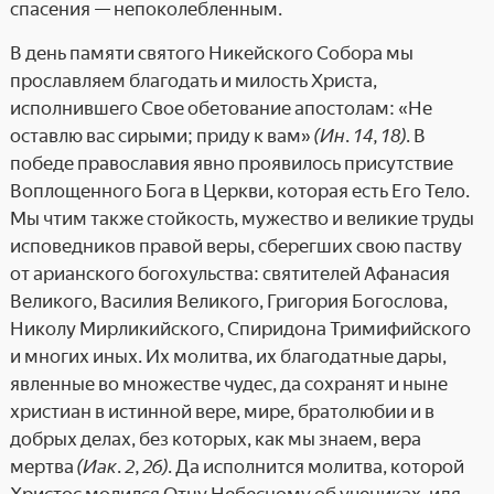
спасения — непоколебленным.
В день памяти святого Никейского Собора мы
прославляем благодать и милость Христа,
исполнившего Свое обетование апостолам: «Не
оставлю вас сирыми; приду к вам»
(Ин. 14, 18)
. В
победе православия явно проявилось присутствие
Воплощенного Бога в Церкви, которая есть Его Тело.
Мы чтим также стойкость, мужество и великие труды
исповедников правой веры, сберегших свою паству
от арианского богохульства: святителей Афанасия
Великого, Василия Великого, Григория Богослова,
Николу Мирликийского, Спиридона Тримифийского
и многих иных. Их молитва, их благодатные дары,
явленные во множестве чудес, да сохранят и ныне
христиан в истинной вере, мире, братолюбии и в
добрых делах, без которых, как мы знаем, вера
мертва
(Иак. 2, 26)
. Да исполнится молитва, которой