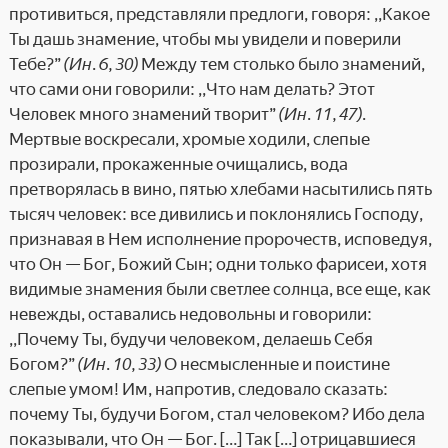
противиться, представляли предлоги, говоря: ,,Какое
Ты дашь знамение, чтобы мы увидели и поверили
Тебе?”
(Ин. 6, 30)
Между тем столько было знамений,
что сами они говорили: ,,Что нам делать? Этот
Человек много знамений творит”
(Ин. 11, 47)
.
Мертвые воскресали, хромые ходили, слепые
прозирали, прокаженные очищались, вода
претворялась в вино, пятью хлебами насытились пять
тысяч человек: все дивились и поклонялись Господу,
признавая в Нем исполнение пророчеств, исповедуя,
что Он — Бог, Божий Сын; одни только фарисеи, хотя
видимые знамения были светлее солнца, все еще, как
невежды, оставались недовольны и говорили:
,,Почему Ты, будучи человеком, делаешь Себя
Богом?”
(Ин. 10, 33)
О несмысленные и поистине
слепые умом! Им, напротив, следовало сказать:
почему Ты, будучи Богом, стал человеком? Ибо дела
показывали, что Он — Бог. […] Так […] отрицавшиеся