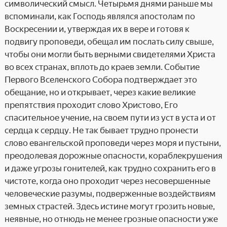
символический смысл. Четырьмя днями раньше мы
вспоминали, как Господь являлся апостолам по
Воскресении и, утверждая их в вере и готовя к
подвигу проповеди, обещал им послать силу свыше,
чтобы они могли быть верными свидетелями Христа
во всех странах, вплоть до краев земли. Событие
Первого Вселенского Собора подтверждает это
обещание, но и открывает, через какие великие
препятствия проходит слово Христово, Его
спасительное учение, на своем пути из уст в уста и от
сердца к сердцу. Не так бывает трудно пронести
слово евангельской проповеди через моря и пустыни,
преодолевая дорожные опасности, кораблекрушения
и даже угрозы гонителей, как трудно сохранить его в
чистоте, когда оно проходит через несовершенные
человеческие разумы, подверженные воздействиям
земных страстей. Здесь истине могут грозить новые,
неявные, но отнюдь не менее грозные опасности уже