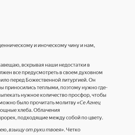
щенническому и иноческому чину и нам,
завещаю, вскрывая наши недостатки в
олжен все предусмотреть в своем духовном
авило перед Божественной литургией. Он
ры приносились теплыми, поэтому нужно где-
выпекать нужное количество просфор, чтобы
ы можно было прочитать молитву
«Се Агнец
енощные хлеба. Облачения
прорех, подходящие между собой по цвету.
ею, взыщу от руки твоея»
. Четко