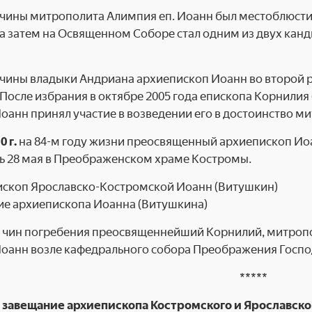
нчины митрополита Алимпия еп. Иоанн был местоблюст
 а затем на Освящен­ном Соборе стал одним из двух кан
чины владыки Андриана архиепископ Иоанн во второй 
 После избрания в октябре 2005 года епископа Корнилия 
оанн принял участие в возведении его в достоинство м
0 г.
на 84-м году жизни преосвященный архиепископ Иоа
ь 28 мая в Преображенском храме Костромы.
ие архиепископа Иоанна (Витушкина)
 чин погребения преосвященнейший Корнилий, митропо
оанн возле кафедрального собора Преображения Госпо
*****
 завещание архиепископа Костромского и Ярославско