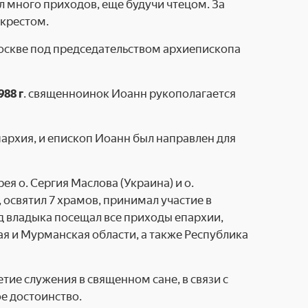
л много приходов, еще будучи чтецом. За
крестом.
Москве под председа­тельством архиепископа
988 г
. священноинок Иоанн рукополагается
архия, и епископ Иоанн был направлен для
ея о. Сергия Маслова (Украина) и о.
 освятил 7 храмов, принимал участие в
д владыка посещал все приходы епархии,
ая и Мурманская области, а также Республика
ие служения в свя­щенном сане, в связи с
 до­стоинство.