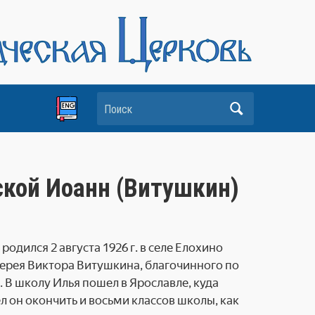
Поиск
кой Иоанн (Витушкин)
дился 2 августа 1926 г. в селе Елохино
ерея Вик­тора Витушкина, благочинного по
. В школу Илья пошел в Ярославле, куда
л он окончить и восьми классов школы, как