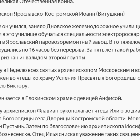
Великая Отечественная война.
е он учился, заняло Дновское же­лезнодорожное училище,
 в это училище обучать­ся специальности электроросва
 в Яро­славский паровозоремонтный завод. В то тяжело
рудились по 16 часов без перерыва. За пять лет такой раб
признан инвалидом второй группы.
у в Неделю всех святых архи­епископом Московским и в
ен во чтецы ко храму Успения Пресвятыя Богородицы се
ею Виктору.
венчается в Елохинском храме с девицей Анфисой.
у архиепископ Флавиан рукополагает чтеца Илию во диак
 Богородицы села Дворищи Кост­ромской области. Мол
и Пустынь. Затем по благо­словению архиепископа Иосиф
ознесенске. Отец Илья снискал уважение таких священник