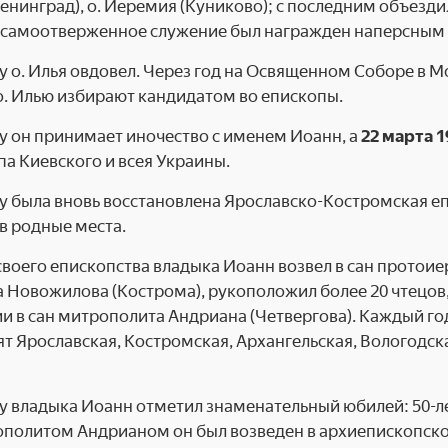
е­нинград), о. Иеремия (Куниково); с последним объезди
 самоотверженное служение был награжден наперсным 
у о. Илья овдовел. Через год на Освященном Соборе в 
. Илью из­бирают кандидатом во епископы.
ду он принимает иночество с име­нем Иоанн, а
22 марта 1
па Киевского и всея Украины.
у была вновь восстановлена Ярославско-Костромская еп
в родные места.
своего епископства владыка Ио­анн возвел в сан протоиер
 Новожилова (Кост­рома), рукоположил более 20 чтецов,
и в сан митрополита Андриана (Четвергова). Каждый го
ят Ярославская, Костром­ская, Архангельская, Вологодск
у владыка Иоанн отметил знаме­нательный юбилей: 50-лет
политом Андрианом он был возведен в архиепископское