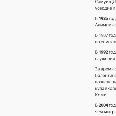
Самуил (Л
усердие и
В
1985
год
Алимпия о
В 1987 го
во еписко
В
1992
год
служения 
За время 
Валентина
возведени
куда вход
Коми.
В
2004
год
чем митро