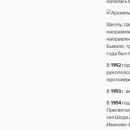
началась 
Школу, гд
направили
направлен
Бывало, т
года был 
В
1952
год
рукополож
протоиер
В
1953
г. 
В
1954
год
Пресвятыя
сел Шода 
Иваново-В