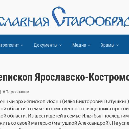
трополит
Документы
Медиа
Храмы
епископ Ярославско-Костромс
|
#Персоналии
нный архиепископ Иоанн (Илья Викторович Витушкин) ро
ой области в семье потомственного священника протои
ой области. Из шести детей в семье Илья был по­следним
жить со своей матерью (матуш­кой Александрой). Не успе