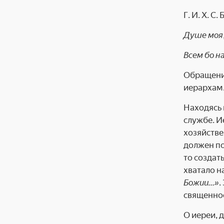
Г. И. Х. С. 
Душе моя,
Всем бо 
Обращение
иерархам
Находясь 
службе. И
хозяйстве
должен по
то создат
хватало н
Божии…»
.
священнос
О иереи, 