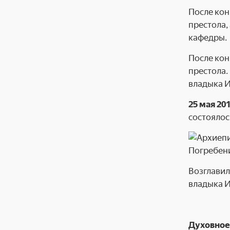
После ко
престола,
кафедры.
После кон
престола.
владыка И
25 мая 201
состоялос
Погребен
Возглавил
владыка И
Духовное