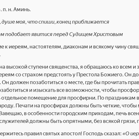
Б. п. н. Аминь.
 душе моя, что спиши, конец приближается
нам подобает явитися перед Судищем Христовым
 к иереям, настоятелям, диаконам и всякому чину свя
.
на высокой ступени священства, я обращаюсь ко всем и 
ереям со страхом предстоять у Престола Божиего. Он д
. Он должен позаботиться о месте, где бы прочитать пр
заботиться и изыскать все возможности, чтобы просфо
ь отдельное помещение для просфирни. По праздникам 
ароду. Печати на просфирах должны быть четкие, чтоб
 Завещаю, в особенности городским приходам, печь вс
лужителей должны быть опрятными, без всякой грязи, 
держитесь правил святых апостол! Господь сказал:
«О иер