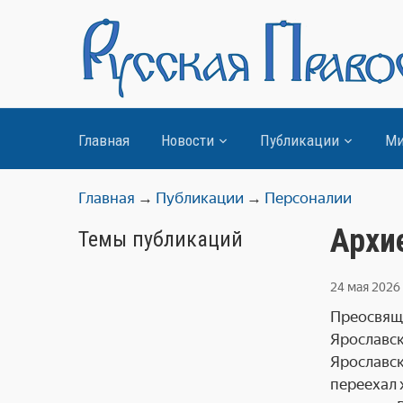
Главная
Новости
Публикации
Ми
Главная
→
Публикации
→
Персоналии
Архи
Темы публикаций
24 мая 2026
Преосвяще
Ярославск
Ярославск
переехал 