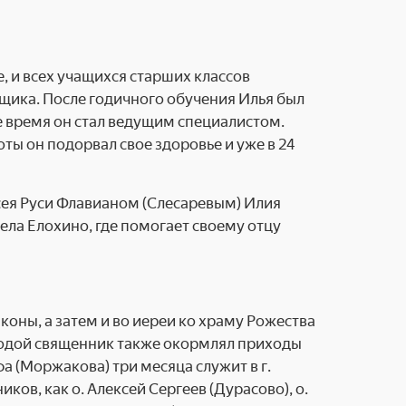
 и всех учащихся стар­ших классов
рщика. После годичного обучения Илья был
е время он стал ведущим специалистом.
оты он подорвал свое здоровье и уже в 24
сея Руси Флавианом
(Слесаревым) Илия
ла Елохино, где помогает своему отцу
оны, а затем и во иереи ко храму Рожества
одой священник также окормлял при­ходы
а (Моржакова) три месяца служит в г.
ов, как о. Алексей Сергеев (Дурасово), о.