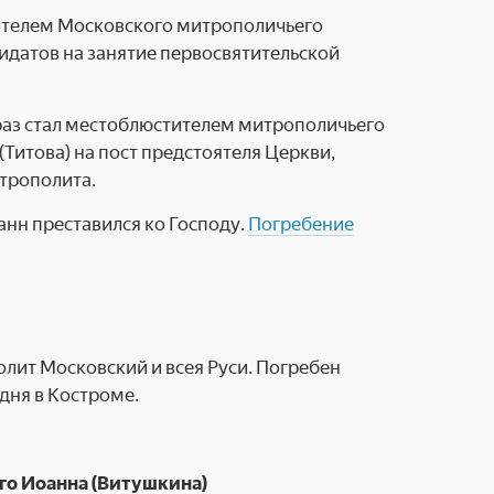
ителем Московского митрополичьего
дидатов на занятие первосвятительской
раз стал местоблюстителем митрополичьего
(Титова) на пост предстоятеля Церкви,
итрополита.
нн преставился ко Господу.
Погребение
лит Московский и всея Руси. Погребен
дня в Костроме.
го Иоанна (Витушкина)