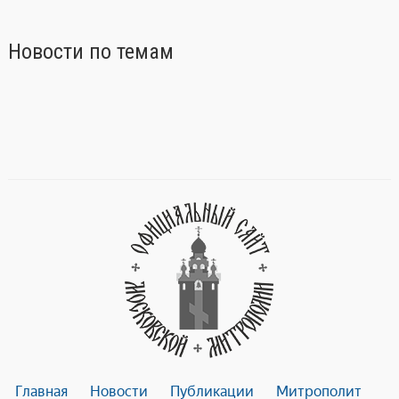
e
at
gr
s
Новости по темам
a
A
m
p
p
Главная
Новости
Публикации
Митрополит