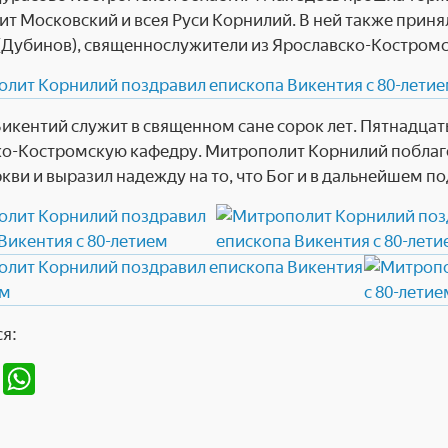
т Московский и всея Руси Корнилий. В ней также приня
Дубинов), священнослужители из Ярославско-Костромск
икентий служит в священном сане сорок лет. Пятнадцать 
о-Костромскую кафедру. Митрополит Корнилий поблаг
ркви и выразил надежду на то, что Бог и в дальнейшем п
я:
T
W
el
h
e
at