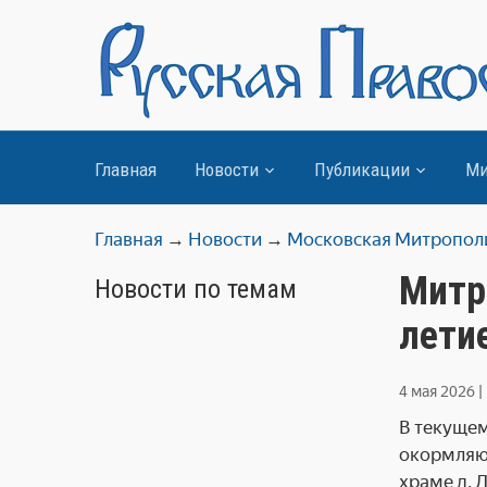
Главная
Новости
Публикации
Ми
Главная
→
Новости
→
Московская Митропол
Митр
Новости по темам
лети
4 мая 2026
|
В текущем
окормляющ
храме д. 