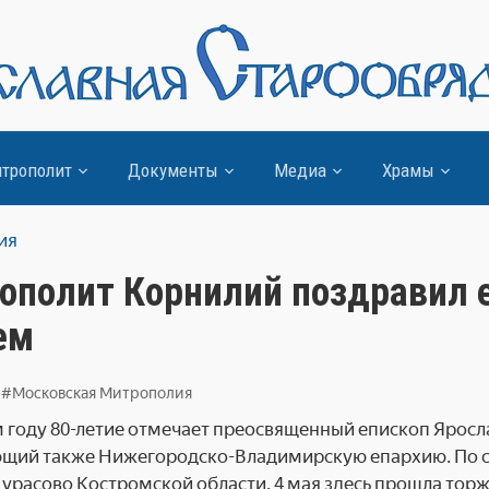
трополит
Документы
Медиа
Храмы
ия
ополит Корнилий поздравил е
ем
#Московская Митрополия
 году 80-летие отмечает преосвященный епископ Ярос
ий также Нижегородско-Владимирскую епархию. По сл
Дурасово Костромской области. 4 мая здесь прошла тор