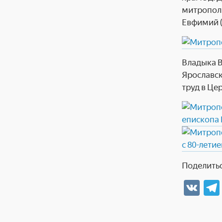
митрополи
Евфимий (
Владыка В
Ярославск
труд в Це
Поделитьс
V
K