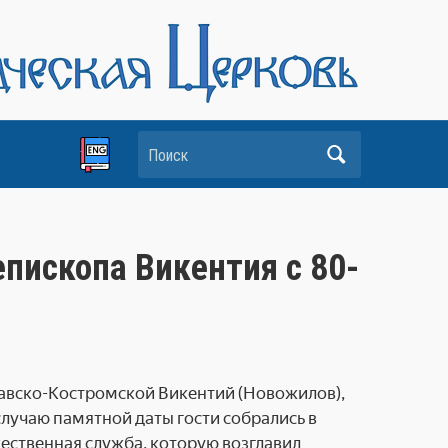
Поиск
пископа Викентия с 80-
лавско-Костромской Викентий (Новожилов),
учаю памятной даты гости собрались в
жественная служба, которую возглавил