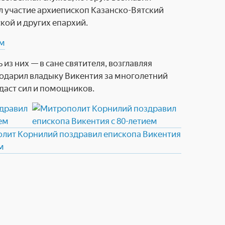
л участие архиепископ Казанско-Вятский
ой и других епархий.
из них — в сане святителя, возглавляя
одарил владыку Викентия за многолетний
одаст сил и помощников.