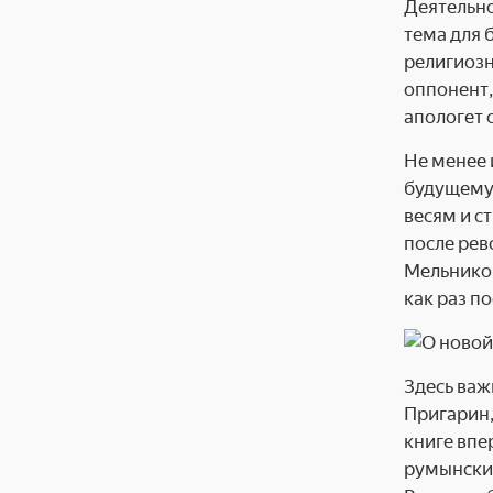
Деятельно
тема для 
религиозн
оппонент,
апологет 
Не менее 
будущему 
весям и с
после рев
Мельников
как раз п
Здесь важ
Пригарин,
книге впе
румынских