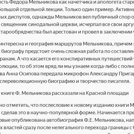
сть Федора Мельникова как начетчика и апологета стар
большой отдельной лекции. Только один пример. Активн
ых диспутов, однажды Мельников вел публичный спор об
 священник синодальной церкви, исчерпал все свои аргу
старообрядчества был арестован и провел в заключении 
интересна и география маршрутов Мельникова, причем 
биографу предстоит очень сложная работа по составле
транам. А что касается его конспиративных путешествий 
олюции, то об этом вряд ли мы узнаем когда-либо с пол
а Анна Осипова передала микрофон Александру Пригари
ослереволюционную биографию и творчество писателя.
но отметить, что послесловие к новому изданию книги 
 сделав это в научно-популярной форме. Начинается пре
рвые опубликована автобиография Ф.Е. Мельникова, нап
 властей сразу после нелегального перехода границы с 