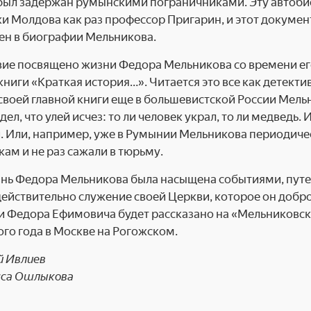
 был задержан румынскими пограничниками. Эту автоб
и Молдова как раз профессор Пригарин, и этот докуме
ен в биографии Мельникова.
ие посвящено жизни Федора Мельникова со времени его
книги «Краткая история…». Читается это все как детекти
своей главной книги еще в большевистской России Мель
дел, что улей исчез: то ли человек украл, то ли медведь
. Или, например, уже в Румынии Мельникова периодиче
ам и не раз сажали в тюрьму.
нь Федора Мельникова была насыщена событиями, путе
действительно служение своей Церкви, которое он добро
 Федора Ефимовича будет рассказано на «Мельниковски
ого года в Москве на Рогожском.
 Ивлиев
сса Ошлыкова