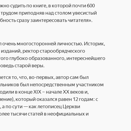
но судить по книге, в которой почти 600
с трудом приподняв над столом увесистый
обность сразу заинтересовать читателя».
 очень многосторонней личностью. Историк,
х изданий, ректор старообрядческого
того глубоко образованного, интереснейшего
оведь старой веры.
я то, что, во-первых, автор сам был
 Мельников был непосредственным участником
или в конце XIX – начале XX веков и,
ение), который оказался равен 12 годам: с
, а по сути — как летописец Церкви
олее тысячи статей в неофициальных и