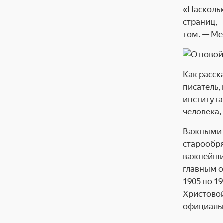
«Наскольк
страниц, 
том. — Ме
Как расск
писатель,
института
человека,
Важными о
старообря
важнейших
главным о
1905 по 1
Христовой
официальн