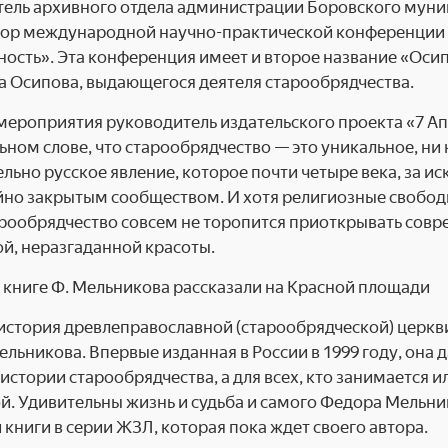
ель архивного отдела администрации Боровского муни
ор международной научно-практической конференции «
ость». Эта конференция имеет и второе название «Осипо
 Осипова, выдающегося деятеля старообрядчества.
ероприятия руководитель издательского проекта «7 Ап
ьном слове, что старообрядчество — это уникальное, ни 
льно русское явление, которое почти четыре века, за ис
но закрытым сообществом. И хотя религиозные свободы 
арообрядчество совсем не торопится приоткрывать совр
й, неразгаданной красоты.
история древлеправославной (старообрядческой) церкви
льникова. Впервые изданная в России в 1999 году, она
 истории старообрядчества, а для всех, кто занимается и
й. Удивительны жизнь и судьба и самого Федора Мельник
 книги в серии ЖЗЛ, которая пока ждет своего автора.