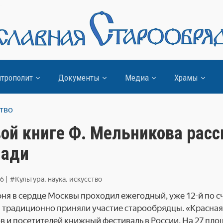
трополит
Документы
Медиа
Храмы
ство
вой книге Ф. Мельникова расс
ади
26
|
#Культура, наука, искусство
июня в сердце Москвы проходил ежегодный, уже 12-й по 
 традиционно приняли участие старообрядцы. «Красна
в и посетителей книжный фестиваль в России. На 27 пло