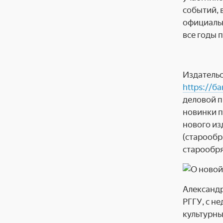
событий, 
официальн
все годы 
Издательс
https://б
деловой п
новинки п
нового из
(старообр
старообря
Александр
РГГУ, с н
культурны