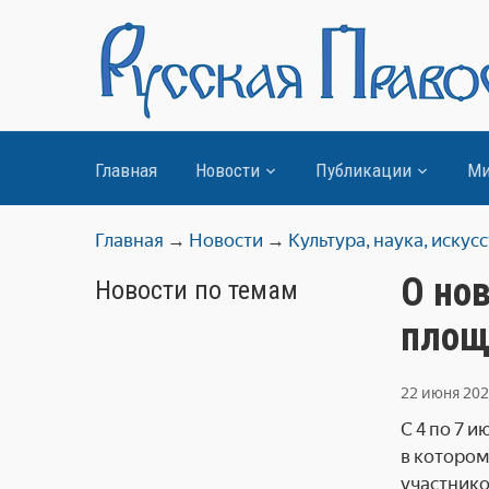
Главная
Новости
Публикации
Ми
Главная
→
Новости
→
Культура, наука, искус
О но
Новости по темам
площ
22 июня 20
С 4 по 7 
в котором
участнико