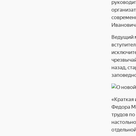
руководит
организат
современн
Ивановича
Ведущий м
вступител
исключите
чрезвычай
назад, ст
заповедно
«Краткая 
Федора Ме
трудов по
настольно
отдельной