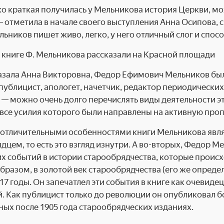
о краткая получилась у Мельникова история Церкви, мож
— отметила в начале своего выступления Анна Осипова, 
льников пишет живо, легко, у него отличный слог и спос
азала Анна Викторовна, Федор Ефимович Мельников был
 публицист, апологет, начетчик, редактор периодически
 — можно очень долго перечислять виды деятельности э
 все усилия которого были направлены на активную проп
тличительными особенностями книги Мельникова являетс
дцем, то есть это взгляд изнутри. А во-вторых, Федор
 событий в истории старообрядчества, которые происход
бразом, в золотой век старообрядчества (его же определ
917 годы. Он запечатлел эти события в книге как очевидец
. Как публицист только до революции он опубликовал б
ых после 1905 года старообрядческих изданиях.