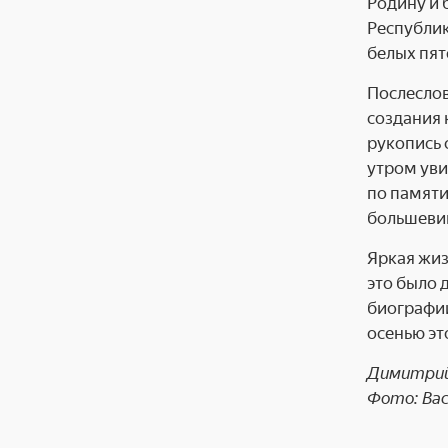
Родину и
Республик
белых пят
Послеслов
создания 
рукопись 
утром уви
по памяти
большевик
Яркая жиз
это было 
биографии
осенью эт
Димитрий
Фото: Ва