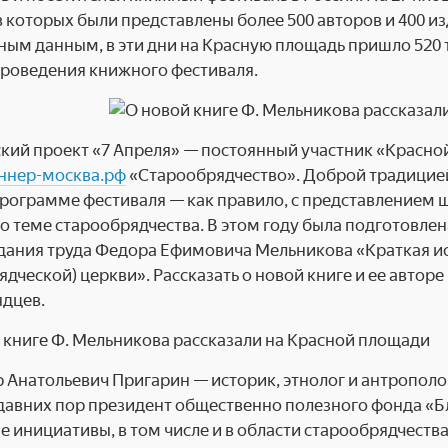
в которых были представлены более 500 авторов и 400 из
ым данным, в эти дни на Красную площадь пришло 520 
проведения книжного фестиваля.
кий проект «7 Апреля» — постоянный участник «Красно
аннер-москва.рф
«Старообрядчество». Доброй традицией 
рограмме фестиваля — как правило, с представлением
о теме старообрядчества. В этом году была подготовле
дания труда Федора Ефимовича Мельникова «Краткая и
ядческой) церкви». Рассказать о новой книге и ее автор
дцев.
 Анатольевич Пригарин — историк, этнолог и антрополо
едавних пор президент общественно полезного фонда «
е инициативы, в том числе и в области старообрядчеств