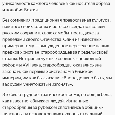
уникальность каждого человека как носителя образа
и подобия Божия.
Без сомнения, традиционная православная культура,
память о своих корнях и истоках всегда позволяли
русским сохранить свою самобытность даже за
пределами своего Отечества. Один из известных
примеров тому — вынужденное переселение наших
предков христиан-старообрядцев за пределы своей
страны. Не приняв чуждые «новины» церковной
реформы XVII века, старообрядцы оказались вне
закона и, как первым христианам в Римской
империи, им как бы сказали: «Вас не должно быть, мы
вас будем уничтожать и изгонять».
Это было трудное, трагическое время, но общая беда,
как известно, сближает людей. Изгнанные
старообрядцы за рубежом сплотились в общины-
диаспоры на основе крепких духовных традиций.