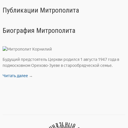
e
at
gr
s
Публикации Митрополита
a
A
m
p
Биография Митрополита
p
Будущий предстоятель Церкви родился 1 августа 1947 года в
подмосковном Орехово-Зуеве в старообрядческой семье.
Читать далее
→