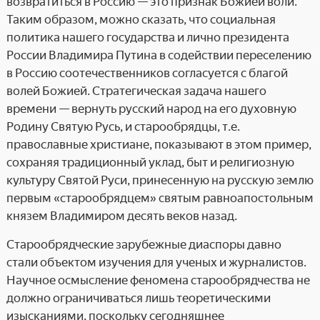
возвратиться в Россию — это признак Божией воли.
Таким образом, можно сказать, что социальная
политика нашего государства и лично президента
России Владимира Путина в содействии переселению
в Россию соотечественников согласуется с благой
волей Божией. Стратегическая задача нашего
времени — вернуть русский народ на его духовную
Родину Святую Русь, и старообрядцы, т.е.
православные христиане, показывают в этом пример,
сохраняя традиционный уклад, быт и религиозную
культуру Святой Руси, принесенную на русскую землю
первым «старообрядцем» святым равноапостольным
князем Владимиром десять веков назад.
Старообрядческие зарубежные диаспоры давно
стали объектом изучения для ученых и журналистов.
Научное осмысление феномена старообрядчества не
должно ограничиваться лишь теоретическими
изысканиями, поскольку сегодняшнее