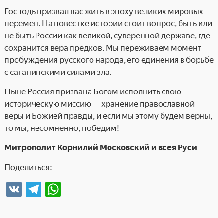
Господь призвал нас жить в эпоху великих мировых
перемен. На повестке истории стоит вопрос, быть или
не быть России как великой, суверенной державе, где
сохранится вера предков. Мы переживаем момент
пробуждения русского народа, его единения в борьбе
с сатанинскими силами зла.
Ныне Россия призвана Богом исполнить свою
историческую миссию — хранение православной
веры и Божией правды, и если мы этому будем верны,
то мы, несомненно, победим!
Митрополит Корнилий
Московский и всея Руси
Поделиться:
V
T
W
K
el
h