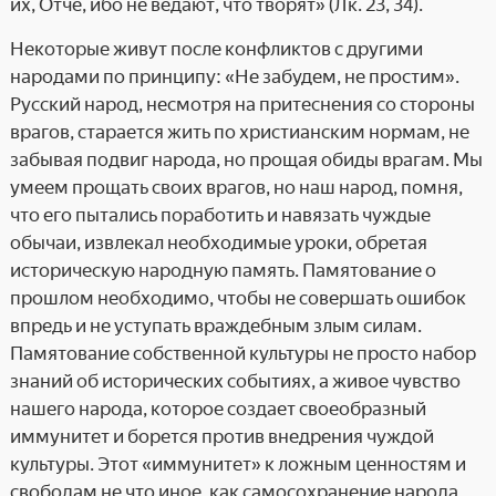
их, Отче, ибо не ведают, что творят» (Лк. 23, 34).
Некоторые живут после конфликтов с другими
народами по принципу: «Не забудем, не простим».
Русский народ, несмотря на притеснения со стороны
врагов, старается жить по христианским нормам, не
забывая подвиг народа, но прощая обиды врагам. Мы
умеем прощать своих врагов, но наш народ, помня,
что его пытались поработить и навязать чуждые
обычаи, извлекал необходимые уроки, обретая
историческую народную память. Памятование о
прошлом необходимо, чтобы не совершать ошибок
впредь и не уступать враждебным злым силам.
Памятование собственной культуры не просто набор
знаний об исторических событиях, а живое чувство
нашего народа, которое создает своеобразный
иммунитет и борется против внедрения чуждой
культуры. Этот «иммунитет» к ложным ценностям и
свободам не что иное, как самосохранение народа.