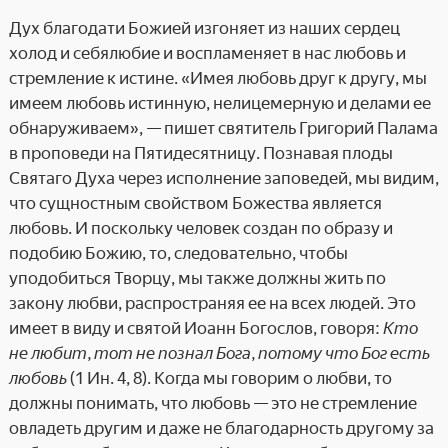
Дух благодати Божией изгоняет из наших сердец
холод и себялюбие и воспламеняет в нас любовь и
стремление к истине. «Имея любовь друг к другу, мы
имеем любовь истинную, нелицемерную и делами ее
обнаруживаем», — пишет святитель Григорий Палама
в проповеди на Пятидесятницу. Познавая плоды
Святаго Духа через исполнение заповедей, мы видим,
что сущностным свойством Божества является
любовь. И поскольку человек создан по образу и
подобию Божию, то, следовательно, чтобы
уподобиться Творцу, мы также должны жить по
закону любви, распространяя ее на всех людей. Это
имеет в виду и святой Иоанн Богослов, говоря:
Кто
не любит, тот не познал Бога, потому что Бог есть
любовь
(1 Ин. 4, 8). Когда мы говорим о любви, то
должны понимать, что любовь — это не стремление
овладеть другим и даже не благодарность другому за