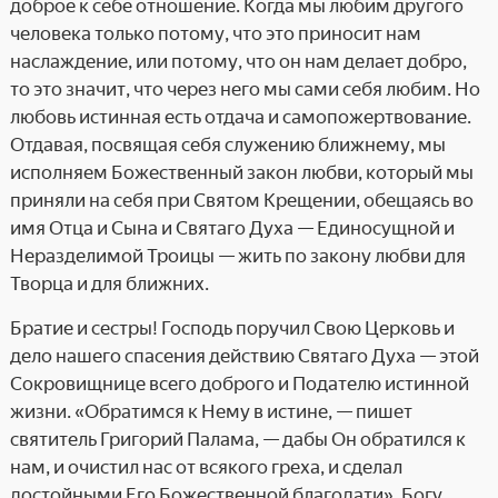
доброе к себе отношение. Когда мы любим другого
человека только потому, что это приносит нам
наслаждение, или потому, что он нам делает добро,
то это значит, что через него мы сами себя любим. Но
любовь истинная есть отдача и самопожертвование.
Отдавая, посвящая себя служению ближнему, мы
исполняем Божественный закон любви, который мы
приняли на себя при Святом Крещении, обещаясь во
имя Отца и Сына и Святаго Духа — Единосущной и
Неразделимой Троицы — жить по закону любви для
Творца и для ближних.
Братие и сестры! Господь поручил Свою Церковь и
дело нашего спасения действию Святаго Духа — этой
Сокровищнице всего доброго и Подателю истинной
жизни. «Обратимся к Нему в истине, — пишет
святитель Григорий Палама, — дабы Он обратился к
нам, и очистил нас от всякого греха, и сделал
достойными Его Божественной благодати». Богу