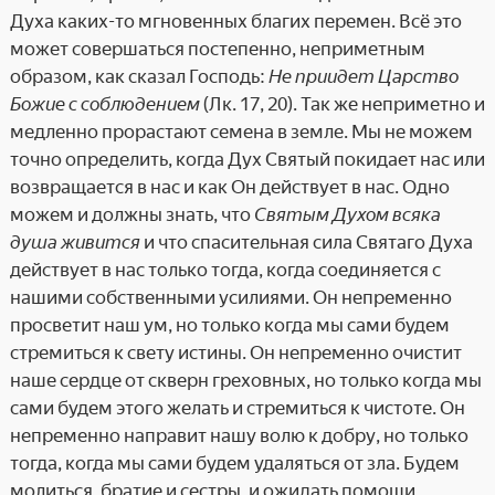
Духа каких-то мгновенных благих перемен. Всё это
может совершаться постепенно, неприметным
образом, как сказал Господь:
Не приидет Царство
Божие с соблюдением
(Лк. 17, 20). Так же неприметно и
медленно прорастают семена в земле. Мы не можем
точно определить, когда Дух Святый покидает нас или
возвращается в нас и как Он действует в нас. Одно
можем и должны знать, что
Святым Духом всяка
душа живится
и что спасительная сила Святаго Духа
действует в нас только тогда, когда соединяется с
нашими собственными усилиями. Он непременно
просветит наш ум, но только когда мы сами будем
стремиться к свету истины. Он непременно очистит
наше сердце от скверн греховных, но только когда мы
сами будем этого желать и стремиться к чистоте. Он
непременно направит нашу волю к добру, но только
тогда, когда мы сами будем удаляться от зла. Будем
молиться, братие и сестры, и ожидать помощи