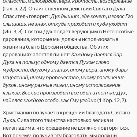
благость, милосердие, вера, кротость, воздержание
(Гал. 5, 22). О таинственном действии Святаго Духа
Спаситель говорит:
Дух дышит, где хочет, и голос Его
слышишь, не зная, откуда приходит и куда уходит
(Ин. 3, 8). Святой Дух подает верующим в Него особые
дарования, которые мы должны использовать в
жизни на благо Церкви и общества. Об этих
дарованиях апостол пишет:
Каждому дается дар
Духа на пользу; одному дается Духом слово
мудрости, другому знания, иному вера, иному дары
исцелений, иному пророчество, иному различение
духов, иному разные языки, иному истолкование
языков. Все сие производит все один и тот же Дух,
наделяя каждого особо, как Ему угодно
(1 Кор. 12, 7).
Христианин получает в крещении благодать Святаго
Духа. Сила этого таинства настолько велика и
неизгладима, что крещение не должно повторяться.
Вот почему, получив эту благодать, мы должны