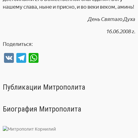
нашему слава, ныне и присно, и во веки веком, аминь!
День Святаго Духа
16.06.2008 г.
Поделиться:
V
T
W
K
el
h
e
at
gr
s
Публикации Митрополита
a
A
m
p
Биография Митрополита
p