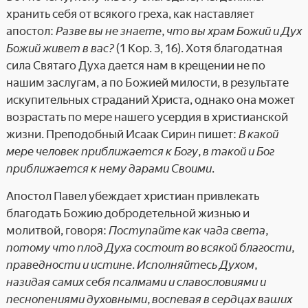
хранить себя от всякого греха, как наставляет
апостол:
Разве вы не знаете, что вы храм Божий и Дух
Божий живет в вас?
(1 Кор. 3, 16). Хотя благодатная
сила Святаго Духа дается нам в крещении не по
нашим заслугам, а по Божией милости, в результате
искупительных страданий Христа, однако она может
возрастать по мере нашего усердия в христианской
жизни. Преподобный Исаак Сирин пишет:
В какой
мере человек приближается к Богу, в такой и Бог
приближается к нему дарами Своими
.
Апостол Павел убеждает христиан привлекать
благодать Божию добродетельной жизнью и
молитвой, говоря:
Поступайте как чада света,
потому что плод Духа состоит во всякой благости,
праведности и истине. Исполняйтесь Духом,
назидая самих себя псалмами и славословиями и
песнопениями духовными, воспевая в сердцах ваших