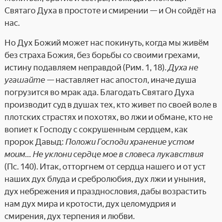
Святаго Духа в простоте и смирении — и Он сойдёт на
нас.
Но Дух Божий может нас покинуть, когда мы живём
без страха Божия, без борьбы со своими грехами,
истину подавляем неправдой (Рим. 1, 18).
Духа не
угашайте
— наставляет нас апостол, иначе душа
погрузится во мрак ада. Благодать Святаго Духа
производит суд в душах тех, кто живет по своей воле в
плотских страстях и похотях, во лжи и обмане, кто не
вопиет к Господу с сокрушенным сердцем, как
пророк Давыд:
Положи Господи хранение устом
моим… Не уклони сердце мое в словеса лукавствия
(Пс. 140). Итак, отторгнем от сердца нашего и от уст
наших дух блуда и сребролюбия, дух лжи и уныния,
дух небрежения и празднословия, дабы возрастить
нам дух мира и кротости, дух целомудрия и
смирения, дух терпения и любви.