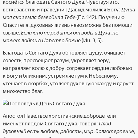
коснётся благодать Святого Духа. Чувствуя это,
ветхозаветный праведник Давыд молился Богу:
Душа
моя яко земля безводная Тебе
(Пс. 142). По учению
Спасителя, духовная жизнь невозможна без помощи
свыше.
Если кто не родится от воды и Духа, не
может войти в Царство Божие
(Ин. 3, 5).
Благодать Святаго Духа обновляет душу, очищает
совесть, просвещает разум, укрепляет веру,
направляет волю к добру, согревает сердце любовью
к Богу и ближним, устремляет ум к Небесному,
утешает в скорбях, утоляет духовную жажду и дарует
множество благ.
Апостол Павел все христианские добродетели
именует плодом Святаго Духа, говоря:
Плод
духовный есть любовь, радость, мир, долготерпение,