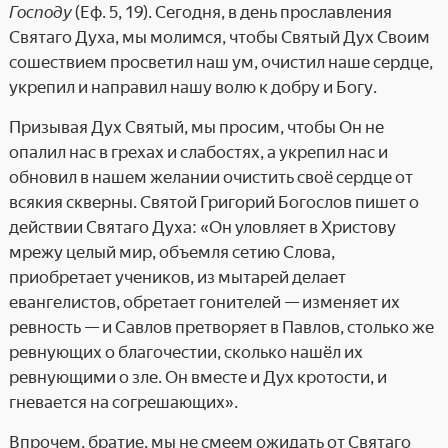
Господу
(Еф. 5, 19). Сегодня, в день прославления
Святаго Духа, мы молимся, чтобы Святый Дух Своим
сошествием просветил наш ум, очистил наше сердце,
укрепил и направил нашу волю к добру и Богу.
Призывая Дух Святый, мы просим, чтобы Он не
опалил нас в грехах и слабостях, а укрепил нас и
обновил в нашем желании очистить своё сердце от
всякия скверны. Святой Григорий Богослов пишет о
действии Святаго Духа: «Он уловляет в Христову
мрежу целый мир, объемля сетию Слова,
приобретает учеников, из мытарей делает
евангелистов, обретает гонителей — изменяет их
ревность — и Савлов претворяет в Павлов, столько же
ревнующих о благочестии, сколько нашёл их
ревнующими о зле. Он вместе и Дух кротости, и
гневается на согрешающих».
Впрочем, братие, мы не смеем ожидать от Святаго