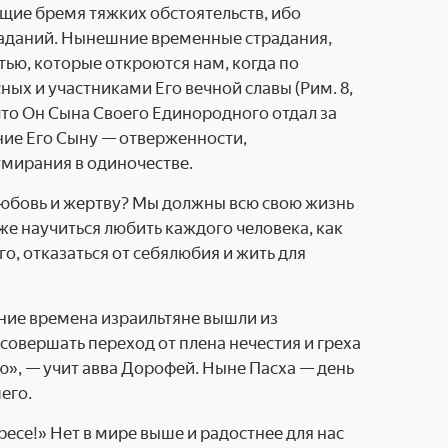
ущие бремя тяжких обстоятельств, ибо
траданий. Нынешние временные страдания,
стью, которые откроются нам, когда по
ых и участниками Его вечной славы (Рим. 8,
 что Он Сына Своего Единородного отдал за
ние Его Сыну — отверженности,
умирания в одиночестве.
юбовь и жертву? Мы должны всю свою жизнь
 же научиться любить каждого человека, как
го, отказаться от себялюбия и жить для
евние времена израильтяне вышли из
совершать переход от плена нечестия и греха
ю», — учит авва Дорофей. Ныне Пасха — день
его.
ресе!» Нет в мире выше и радостнее для нас