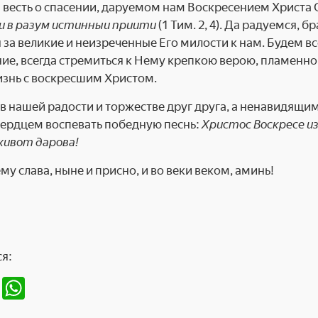
м весть о спасении, даруемом нам Воскресением Христа
и в разум истинныи приити
(1 Тим. 2, 4). Да радуемся, б
 за великие и неизреченные Его милости к нам. Будем в
ие, всегда стремиться к Нему крепкою верою, пламен
знь с воскресшим Христом.
 нашей радости и торжестве друг друга, а ненавидящим
сердцем воспевать победную песнь:
Христос Воскресе и
живот дарова!
му слава, ныне и присно, и во веки веком, аминь!
я:
T
W
el
h