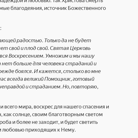
надеждой и любовью. Так Христова смерть
емые благодеяния, источник Божественного
:
ающей радостью. Только да не будет
ет свой и плод свой. Святая Церковь
 вся Воскресением. Умножим и мы нашу
т нет больше для человека страданий и
прежде боялся. И кажется, столько во мне
 нас всегда великий Помощник, готовый
 неправдой и страданием. Но, повторяю,
и всего мира, воскрес для нашего спасения и
, как солнце, своим благотворным светом
оба и более не заходит, и будет светить
ю и любовью приходящих к Нему.