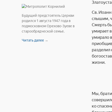
Златоуста
Св. Иоанн
Будущий предстоятель Церкви
слышим, ч
родился 1 августа 1947 года в
Смерть бы
подмосковном Орехово-Зуеве в
умирает в
старообрядческой семье.
умирало в
Читать далее
→
приобщивш
разделил 
богоостав
жизни.
Мы, брати
совершило
ко спасен