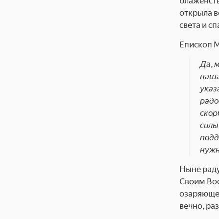
блаженств
открыла в
света и с
Епископ М
Да, 
наша
указ
радо
скор
силы
подд
нужн
Ныне раду
Своим Вос
озаряющее
вечно, ра