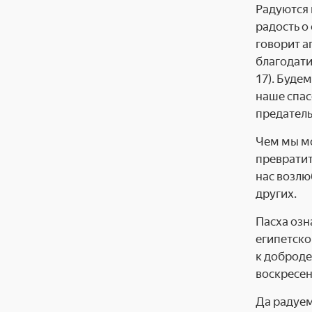
Радуются 
радость о
говорит а
благодати
17). Буде
наше спас
предатель
Чем мы мо
превратит
нас возлю
других.
Пасха озн
египетско
к доброде
воскресен
Да радуем