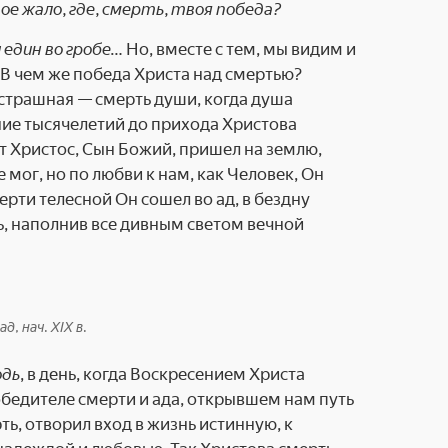
вое жало, где, смерть, твоя победа?
 един во гробе…
Но, вместе с тем, мы видим и
В чем же победа Христа над смертью?
 страшная — смерть души, когда душа
ение тысячелетий до прихода Христова
от Христос, Сын Божий, пришел на землю,
ог, но по любви к нам, как Человек, Он
мерти телесной Он сошел во ад, в бездну
ь, наполнив все дивным светом вечной
, нач. XIX в.
одь
, в день, когда Воскресением Христа
обедителе смерти и ада, открывшем нам путь
ь, отворил вход в жизнь истинную, к