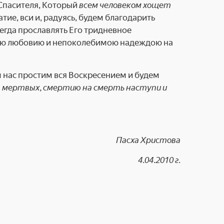
 Спасителя, Который
всем человеком хощет
ратие, вси и, радуясь, будем благодарить
сегда прославлять Его тридневное
ною любовию и непоколебимою надеждою на
 нас простим вся Воскресением и будем
з мертвых, смертию на смерть наступи и
Пасха Христова
4.04.2010 г.