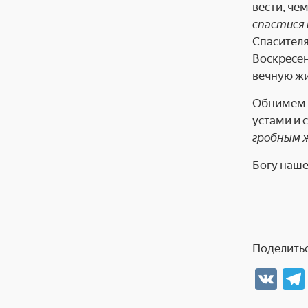
вести, че
спастися 
Спасителя
Воскресен
вечную жи
Обнимем в
устами и 
гробным 
Богу наше
Поделитьс
V
K