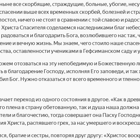
ныне все скорбящие, страждущие, больные, убогие, нес
 спасении выше всех временных скорбей, болезней и с
постол, ничего не стоят в сравнении с той славою и радо
 Христа Спасителя соделаемся наследниками благ небесн
м радоваться и благодарить Бога, возлюбившего нас так,
ение и вечную жизнь. Мы знаем, чего стоило наше спасе
ства, оставленности учениками в Гефсиманском саду и 
жем отозваться на эту непобедимую и Божественную л
ь в благодарение Господу, исполняя Его заповеди, и так
бил Бог. Нужно отказаться от всего временного и тленно
ачает переход из одного состояния в другое. «Как в др
го плена в страну обетованную, так и душа наша должна 
тели и благочестию, тогда совершает она Пасху Господн
ия Христа, распявшего грех, за нас умершего и воскресш
ся, братие и сестры, повторяя друг другу: «Христос воск