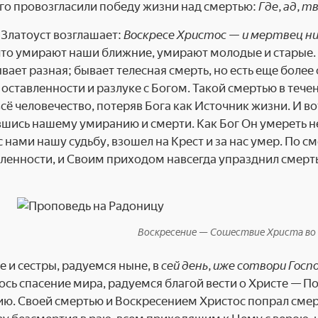
го провозгласили победу жизни над смертью:
Где, ад, т
 Златоуст возглашает:
Воскресе Христос — и мертвец ни
то умирают наши ближние, умирают молодые и старые. 
вает разная; бывает телесная смерть, но есть еще более
 оставленности и разлуке с Богом. Такой смертью в теч
сё человечество, потеряв Бога как Источник жизни. И в
ись нашему умиранию и смерти. Как Бог Он умереть не м
с нами нашу судьбу, взошел на Крест и за нас умер. По с
ленности, и Своим приходом навсегда упразднил смерт
Воскресение — Сошествие Христа во ад
е и сестры, радуемся ныне, в
сей день, иже сотвори Госп
сь спасение мира, радуемся благой вести о Христе — П
ию. Своей смертью и Воскресением Христос попрал смерт