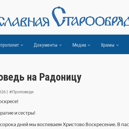
трополит
Документы
Медиа
Храмы
оведь на Радоницу
026
|
#Проповеди
оскресе!
ратие и сестры!
 сорока дней мы воспеваем Христово Воскресение. В па