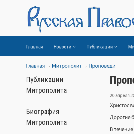
Главная
Новости
Публикации
Ми
Главная
→
Митрополит
→
Проповеди
Проп
Публикации
Митрополита
20 апреля 2
Христос в
Биография
Дорогие б
Митрополита
В течение