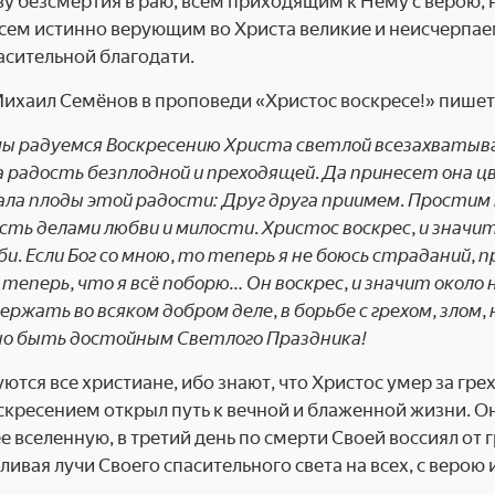
у безсмертия в раю, всем приходящим к Нему с верою, 
сем истинно верующим во Христа великие и неисчерпа
пасительной благодати.
ихаил Семёнов в проповеди «Христос воскресе!» пишет
мы радуемся Воскресению Христа светлой всезахватыв
 радость безплодной и преходящей. Да принесет она цв
ала плоды этой радости: Друг друга приимем. Простим
сть делами любви и милости. Христос воскрес, и значи
би. Если Бог со мною, то теперь я не боюсь страданий, 
 теперь, что я всё поборю… Он воскрес, и значит около
ержать во всяком добром деле, в борьбе с грехом, злом,
о быть достойным Светлого Праздника!
ются все христиане, ибо знают, что Христос умер за грех
кресением открыл путь к вечной и блаженной жизни. Он
 вселенную, в третий день по смерти Своей воссиял от гр
зливая лучи Своего спасительного света на всех, с веро