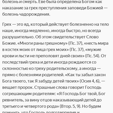
болезнь и смерть. Еве была определена Богом как
наказание за грех преступления заповеди Божией —
болезнь чадорождения.
Грех — это яд, который действует болезненно на тело
наше, иногда медленно, иногда быстро, но всегда
разрушительно. Об этом свидетельствует Слово
Божие. «Многи раны грешному» (Пс. 37), «несть мира
в костех моих от лица грех моих» (Пс. 37), «мужие
крови и льсти не преполовят дней своих» (Пс. 54). От
последствий греха и дети иногда рождаются со
склонностью ко греху родительскому, а иногда —
прямо с болезнями родителей. «Как ты забыл закон
Бога твоего, так Я забуду детей твоих» (Осия 4, 6), —
вещает пророк. Страшные слова говорит Господь
согрешающим родителям: «Я Господь Бог твой, Бог
ревнитель, за вину отцов наказывающий детей до
третьего и четвертого рода» (Втор. 5, 9). Но будем
помнить, что Господь долготерпелив и