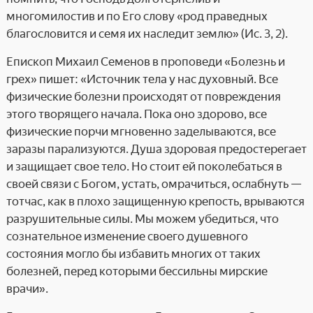
многомилостив и по Его слову «род праведных
благословится и семя их наследит землю» (Ис. 3, 2).
Епископ Михаил Семенов в проповеди «Болезнь и
грех» пишет: «Источник тела у нас духовный. Все
физические болезни происходят от повреждения
этого творящего начала. Пока оно здорово, все
физические порчи мгновенно заделываются, все
заразы парализуются. Душа здоровая предостерегает
и защищает свое тело. Но стоит ей поколебаться в
своей связи с Богом, устать, омрачиться, ослабнуть —
тотчас, как в плохо защищенную крепость, врываются
разрушительные силы. Мы можем убедиться, что
сознательное изменение своего душевного
состояния могло бы избавить многих от таких
болезней, перед которыми бессильны мирские
врачи».