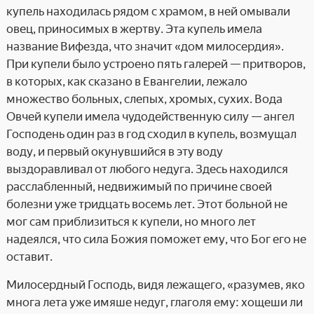
купель находилась рядом с храмом, в ней омывали
овец, приносимых в жертву. Эта купель имела
название Вифезда, что значит «дом милосердия».
При купели было устроено пять галерей — притворов,
в которых, как сказано в Евангелии, лежало
множество больных, слепых, хромых, сухих. Вода
Овчей купели имела чудодейственную силу — ангел
Господень один раз в год сходил в купель, возмущал
воду, и первый окунувшийся в эту воду
выздоравливал от любого недуга. Здесь находился
расслабленный, недвижимый по причине своей
болезни уже тридцать восемь лет. Этот больной не
мог сам приблизиться к купели, но много лет
надеялся, что сила Божия поможет ему, что Бог его не
оставит.
Милосердный Господь, видя лежащего, «разумев, яко
многа лета уже имяше недуг, глаголя ему: хощеши ли