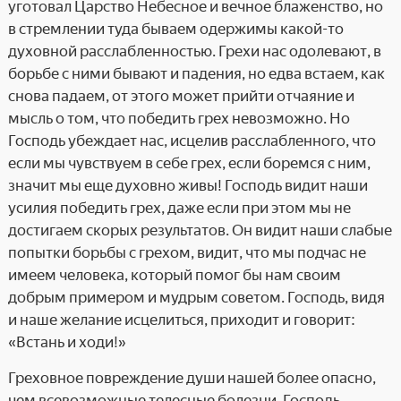
уготовал Царство Небесное и вечное блаженство, но
в стремлении туда бываем одержимы какой-то
духовной расслабленностью. Грехи нас одолевают, в
борьбе с ними бывают и падения, но едва встаем, как
снова падаем, от этого может прийти отчаяние и
мысль о том, что победить грех невозможно. Но
Господь убеждает нас, исцелив расслабленного, что
если мы чувствуем в себе грех, если боремся с ним,
значит мы еще духовно живы! Господь видит наши
усилия победить грех, даже если при этом мы не
достигаем скорых результатов. Он видит наши слабые
попытки борьбы с грехом, видит, что мы подчас не
имеем человека, который помог бы нам своим
добрым примером и мудрым советом. Господь, видя
и наше желание исцелиться, приходит и говорит:
«Встань и ходи!»
Греховное повреждение души нашей более опасно,
чем всевозможные телесные болезни. Господь