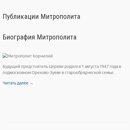
e
at
gr
s
Публикации Митрополита
a
A
m
p
Биография Митрополита
p
Будущий предстоятель Церкви родился 1 августа 1947 года в
подмосковном Орехово-Зуеве в старообрядческой семье.
Читать далее
→