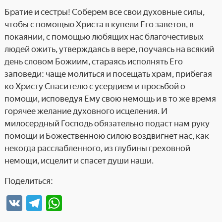
Братие и сестры! Соберем все свои духовные силы,
чтобы с помощью Христа в купели Его заветов, в
покаянии, с помощью любящих нас благочестивых
людей ожить, утверждаясь в вере, поучаясь на всякий
день словом Божиим, стараясь исполнять Его
заповеди: чаще молиться и посещать храм, прибегая
ко Христу Спасителю с усердием и просьбой о
помощи, исповедуя Ему свою немощь и в то же время
горячее желание духовного исцеления. И
милосердный Господь обязательно подаст нам руку
помощи и Божественною силою воздвигнет нас, как
некогда расслабленного, из глубины греховной
немощи, исцелит и спасет души наши.
Поделиться:
V
T
W
K
el
h