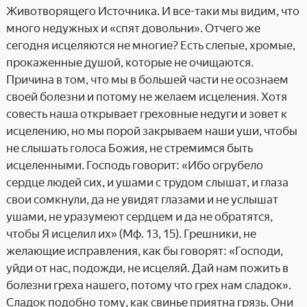
Животворящего Источника. И все-таки мы видим, что
много недужных и «спят довольни». Отчего же
сегодня исцеляются не многие? Есть слепые, хромые,
прокаженные душой, которые не очищаются.
Причина в том, что мы в большей части не осознаем
своей болезни и потому не желаем исцеления. Хотя
совесть наша открывает греховные недуги и зовет к
исцелению, но мы порой закрываем наши уши, чтобы
не слышать голоса Божия, не стремимся быть
исцеленными. Господь говорит: «Ибо огрубело
сердце людей сих, и ушами с трудом слышат, и глаза
свои сомкнули, да не увидят глазами и не услышат
ушами, не уразумеют сердцем и да не обратятся,
чтобы Я исцелил их» (Мф. 13, 15). Грешники, не
желающие исправления, как бы говорят: «Господи,
уйди от нас, подожди, не исцеляй. Дай нам пожить в
болезни греха нашего, потому что грех нам сладок».
Сладок подобно тому, как свинье приятна грязь. Они