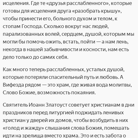
исцеления. Где те «друзья расслабленного», которые
готовы для исцеления друга «разобрать крышу»,
чтобы принести его, больного духом и телом, к
стопам Господа. Сколько вокруг нас людей,
парализованных волей, сердцем, душой, которым мы
могли бы помочь ожить, встать, пойти — а нам лень,
некогда в нашей забывчивости и косности, нам есть
дело только до самих себя.
Как много теперь расслабленных, усталых душой,
которые потеряли спасительный путь и любовь. А
Вифезда рядом — это храм, где живая вода молитвы,
Слово Божие, возможность покаяния.
Святитель Иоанн Златоуст советует христианам в дни
праздников перед литургией поджидать ленивых
христиан у дверей их домов, чтобы возбудить в них
«голод и жажду» слышания слова Божия, помешать
идти на зрелища вместо храма. Это и есть забота о