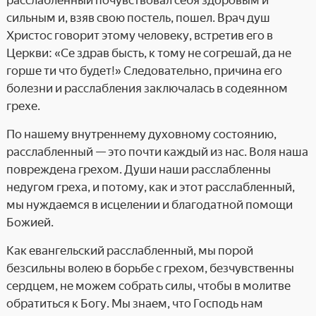
расслабленный почувствовал себя здоровым и
сильным и, взяв свою постель, пошел. Врач душ
Христос говорит этому человеку, встретив его в
Церкви: «Се здрав бысть, к тому не согрешай, да не
горше ти что будет!» Следовательно, причина его
болезни и расслабления заключалась в содеянном
грехе.
По нашему внутреннему духовному состоянию,
расслабленный — это почти каждый из нас. Воля наша
повреждена грехом. Души наши расслабленны
недугом греха, и потому, как и этот расслабленный,
мы нуждаемся в исцелении и благодатной помощи
Божией.
Как евангельский расслабленный, мы порой
безсильны волею в борьбе с грехом, безчувственны
сердцем, не можем собрать силы, чтобы в молитве
обратиться к Богу. Мы знаем, что Господь нам