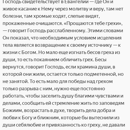
Господь свидетельствует в Евангелии — где Он и
живое касание к Нему через молитву и веру, там нет
болезни, там хромые ходят, слепые видят,
прокаженные очищаются. «Прощаются тебе грехи»,
— говорит Господь расслабленному. Этими словами
Он показал, что необходимым условием исцеления
тела является возвращение к своему источнику — к
жизни с Богом. Но мало еще изгнать бесов греха из
души, то есть покаянием обличить грех. Бесы
вернутся, говорит Господь, если храмина души, в
которой они жили, остается только подметенной, но
не занятой. То есть мало для победы над грехом
только разрыва с ним, нужно еще постоянно
работать, чтобы заселить душу благими чувствами и
делами, сообщить ей стремление жить по заповедям
Божиим, возрастать в духе, творить дела добра и
любви к Богу и ближним, которые бы вытеснили из
души себялюбие и привязанность ко греху, не давали