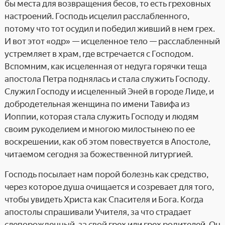
бы места для возвращения бесов, то есть греховных
настроений. Господь исцелил расслабленного,
потому что тот осудил и победил живший в нем грех.
И вот этот «одр» — исцеленное тело — расслабленный
устремляет в храм, где встречается с Господом.
Вспомним, как исцеленная от недуга горячки теща
апостола Петра поднялась и стала служить Господу.
Служил Господу и исцеленный Эней в городе Лиде, и
добродетельная женщина по имени Тавифа из
Иоппии, которая стала служить Господу и людям
своим рукоделием и многою милостынею по ее
воскрешении, как об этом повествуется в Апостоле,
читаемом сегодня за божественной литургией.
Господь посылает нам порой болезнь как средство,
через которое душа очищается и созревает для того,
чтобы увидеть Христа как Спасителя и Бога. Когда
апостолы спрашивали Учителя, за что страдает
слепорожденный, за свой грех или грех родителей, Он