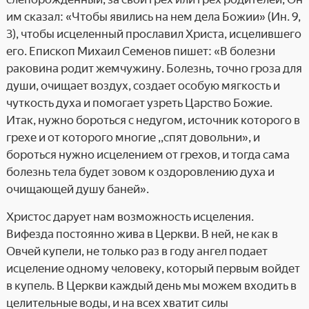
им сказал: «Чтобы явились на нем дела Божии» (Ин. 9,
3), чтобы исцеленный прославил Христа, исцелившего
его. Епископ Михаил Семенов пишет: «В болезни
раковина родит жемчужину. Болезнь, точно гроза для
души, очищает воздух, создает особую мягкость и
чуткость духа и помогает узреть Царство Божие.
Итак, нужно бороться с недугом, источник которого в
грехе и от которого многие ,,спят довольни», и
бороться нужно исцелением от грехов, и тогда сама
болезнь тела будет зовом к оздоровлению духа и
очищающей душу баней».
Христос дарует нам возможность исцеления.
Вифезда постоянно жива в Церкви. В ней, не как в
Овчей купели, не только раз в году ангел подает
исцеление одному человеку, который первым войдет
в купель. В Церкви каждый день мы можем входить в
целительные воды, и на всех хватит силы