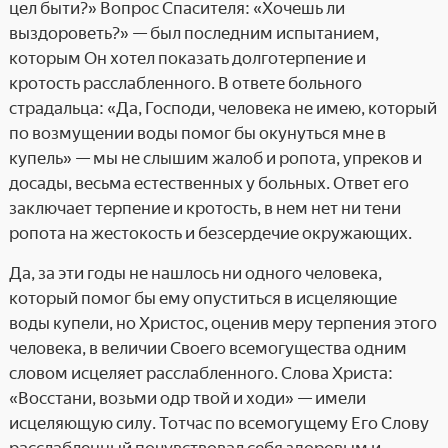
цел быти?» Вопрос Спасителя: «Хочешь ли
выздороветь?» — был последним испытанием,
которым Он хотел показать долготерпение и
кротость расслабленного. В ответе больного
страдальца: «Да, Господи, человека не имею, который
по возмущении воды помог бы окунуться мне в
купель» — мы не слышим жалоб и ропота, упреков и
досады, весьма естественных у больных. Ответ его
заключает терпение и кротость, в нем нет ни тени
ропота на жестокость и безсердечие окружающих.
Да, за эти годы не нашлось ни одного человека,
который помог бы ему опуститься в исцеляющие
воды купели, но Христос, оценив меру терпения этого
человека, в величии Своего всемогущества одним
словом исцеляет расслабленного. Слова Христа:
«Восстани, возьми одр твой и ходи» — имели
исцеляющую силу. Тотчас по всемогущему Его Слову