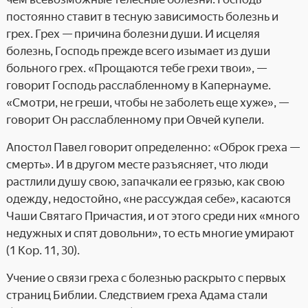
постоянно ставит в тесную зависимость болезнь и
грех. Грех — причина болезни души. И исцеляя
болезнь, Господь прежде всего изымает из души
больного грех. «Прощаются тебе грехи твои», —
говорит Господь расслабленному в Капернауме.
«Смотри, не греши, чтобы не заболеть еще хуже», —
говорит Он расслабленному при Овчей купели.
Апостол Павел говорит определенно: «Оброк греха —
смерть». И в другом месте разъясняет, что люди
растлили душу свою, запачкали ее грязью, как свою
одежду, недостойно, «не рассуждая себе», касаются
Чаши Святаго Причастия, и от этого среди них «много
недужных и спят довольни», то есть многие умирают
(1 Кор. 11, 30).
Учение о связи греха с болезнью раскрыто с первых
страниц Библии. Следствием греха Адама стали